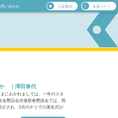
お問い合わせ
入会案内
会員ページ
か ｜澤田泰代
さまにおかれましては、一年のスタ
友会懇話会共催新春懇談会では、岡
意がされ、3月のチリでの署名式が