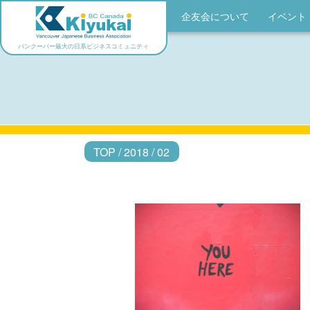
企友会について
イベント
バンクーバー最大の日系ビジネスコミュニティ
TOP
/
2018
/
02