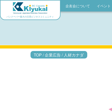
企友会について
イベント
バンクーバー最大の日系ビジネスコミュニティ
TOP
/
企業広告
/
人材カナダ