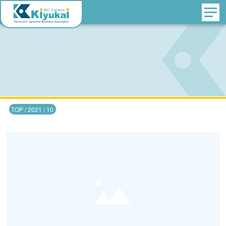
TOP
/
2021
/
10