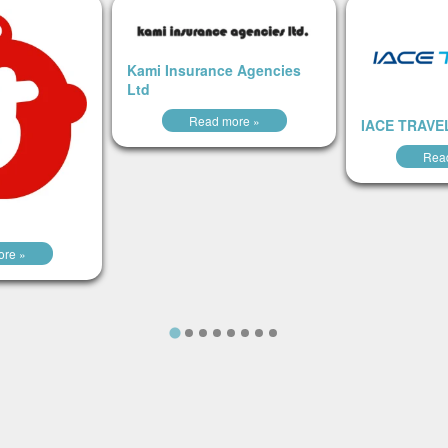
Kami Insurance Agencies
Ltd
Read more »
IACE TRAVE
Rea
re »