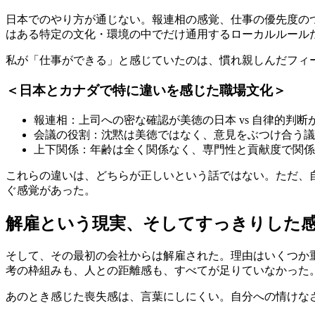
日本でのやり方が通じない。報連相の感覚、仕事の優先度の
はある特定の文化・環境の中でだけ通用するローカルルール
私が「仕事ができる」と感じていたのは、慣れ親しんだフィ
＜日本とカナダで特に違いを感じた職場文化＞
報連相：上司への密な確認が美徳の日本 vs 自律的判断
会議の役割：沈黙は美徳ではなく、意見をぶつけ合う議
上下関係：年齢は全く関係なく、専門性と貢献度で関係
これらの違いは、どちらが正しいという話ではない。ただ、
ぐ感覚があった。
解雇という現実、そしてすっきりした
そして、その最初の会社からは解雇された。理由はいくつか
考の枠組みも、人との距離感も、すべてが足りていなかった
あのとき感じた喪失感は、言葉にしにくい。自分への情けな