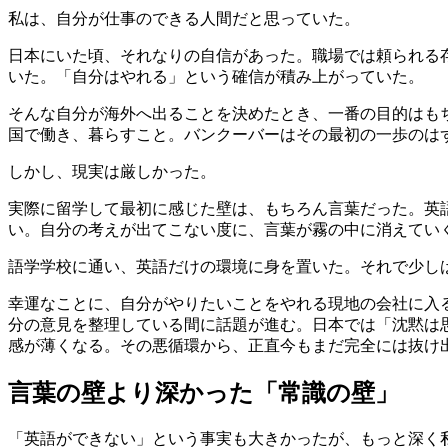
私は、自分が仕事のできる人間だと思っていた。
日本にいた頃、それなりの自信があった。職場では頼られる
いた。「自分はやれる」という確信が積み上がっていた。
そんな自分が海外へ出ることを決めたとき、一番の目的はも
国で働き、暮らすこと。バンクーバーはその最初の一歩のは
しかし、現実は厳しかった。
実際に留学して最初に感じた壁は、もちろん言葉だった。英
い。自分の考えが出てこない度に、言葉が霧の中に消えてい
語学学校に通い、英語だけの環境に身を置いた。それで少し
幸運なことに、自分がやりたいことをやれる現地の会社に入
分の意見を整理している間に話題が進む。日本では「沈黙は
感が薄くなる。その悪循環から、正直今もまだ完全には抜け
言葉の壁より深かった「常識の壁」
「英語ができない」という事実も大きかったが、もっと深く