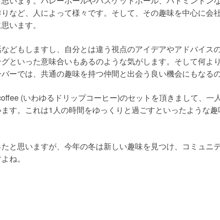
と思います。バレーボールやバスケットボール、バトミントン
作りなど、人によって様々です。そして、その趣味を中心に会
に思います。
話などもしますし、自分とは違う視点のアイデアやアドバイス
ングといった意味合いもあるのような気がします。そして何よ
ーバーでは、共通の趣味を持つ仲間と出会う良い機会にもなる
er coffee (いわゆるドリップコーヒー)のセットを頂きまし
います。これは1人の時間をゆっくりと過ごすといったような趣
ったと思いますが、今年の冬は新しい趣味を見つけ、コミュニ
すよね。