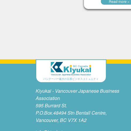
Read more »
バンクーバー最大の日系ビジネスコミュニティ
Kiyukai - Vancouver Japanese Business
Association
595 Burrard St.
P.O.Box.48494 Stn Bentall Centre,
Vancouver, BC V7X 1A2