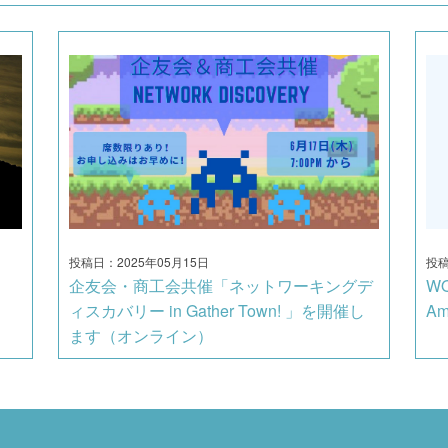
投稿日：2025年05月15日
投稿
企友会・商工会共催「ネットワーキングデ
WO
ィスカバリー in Gather Town! 」を開催し
A
ます（オンライン）