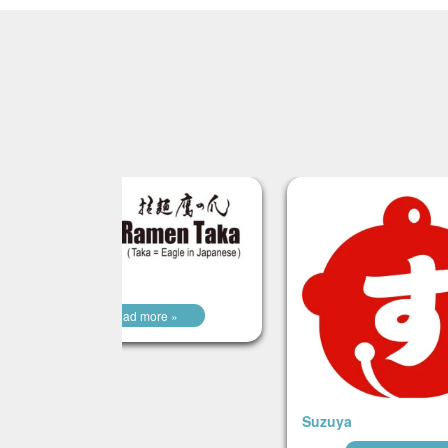
Ramen Taka
Read more »
Suzuya