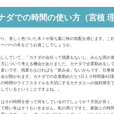
ナダでの時間の使い方（宮植 
がり、美しく色づいた木々や落ち葉に秋の気配を感じます。これ
クーバーの冬をどうお過ごしでしょうか。
話ししていて、「カナダの会社って残業もないし、みんな雨が
し方について考える機会がありました。カナダで企業勤めをし
り多いです。残業もなければも「飲み会」ないからです。仕事
会が開かれます。カナダでの企業勤めだと1日１０時間週4日
ちの時間やライフスタイルを大切にするカナダ人への福利厚生
にしているということですよね。。
々はその時間を使って何をしているのでしょうか？天気が良く
くて暗い冬はそうもいきません。私の周りですと、家族との時