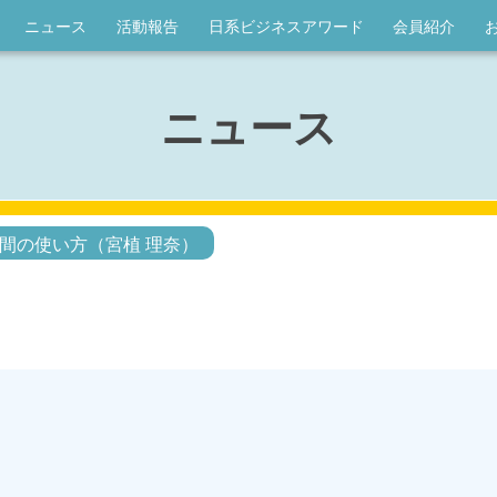
ニュース
活動報告
日系ビジネスアワード
会員紹介
ニュース
間の使い方（宮植 理奈）