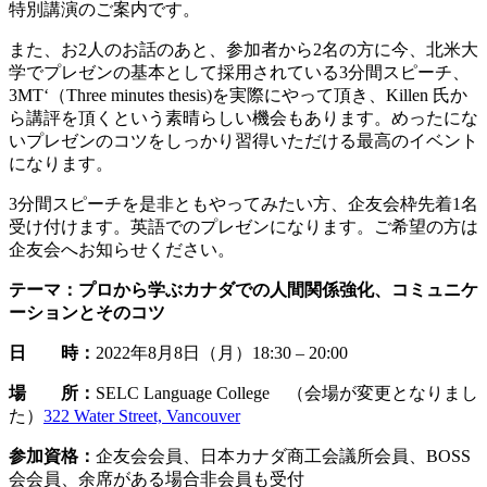
特別講演のご案内です。
また、お2人のお話のあと、参加者から2名の方に今、北米大
学でプレゼンの基本として採用されている3分間スピーチ、
3MT‘（Three minutes thesis)を実際にやって頂き、Killen 氏か
ら講評を頂くという素晴らしい機会もあります。めったにな
いプレゼンのコツをしっかり習得いただける最高のイベント
になります。
3分間スピーチを是非ともやってみたい方、企友会枠先着1名
受け付けます。英語でのプレゼンになります。ご希望の方は
企友会へお知らせください。
テーマ：プロから学ぶカナダでの人間関係強化、コミュニケ
ーションとそのコツ
日 時：
2022年8月8日（月）18:30 – 20:00
場 所：
SELC Language College （会場が変更となりまし
た）
322 Water Street, Vancouver
参加資格：
企友会会員、日本カナダ商工会議所会員、BOSS
会会員、余席がある場合非会員も受付