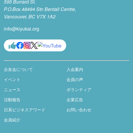
595 Burrard St.
P.O.Box.48494 Stn Bentall Centre,
Vancouver, BC V7X 1A2
info@kiyukai.org
企友会について
入会案内
イベント
会員の声
ニュース
ボランティア
活動報告
企業広告
日系ビジネスアワード
お問い合わせ
会員紹介