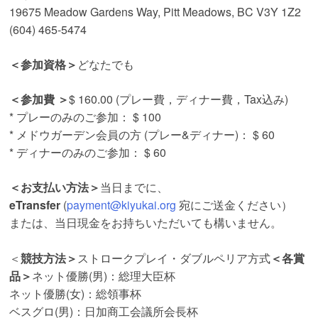
19675 Meadow Gardens Way, Pitt Meadows, BC V3Y 1Z2
(604) 465-5474
＜参加資格＞
どなたでも
＜参加費 ＞
$ 160.00 (プレー費，ディナー費，Tax込み)
* プレーのみのご参加： $ 100
* メドウガーデン会員の方 (プレー&ディナー)： $ 60
* ディナーのみのご参加： $ 60
＜お支払い方法＞
当日までに、
eTransfer
(
payment@kiyukai.org
宛にご送金ください）
または、当日現金をお持ちいただいても構いません。
＜
競技方法＞
ストロークプレイ・ダブルペリア方式
＜各賞
品＞
ネット優勝(男)：総理大臣杯
ネット優勝(女)：総領事杯
ベスグロ(男)：日加商工会議所会長杯