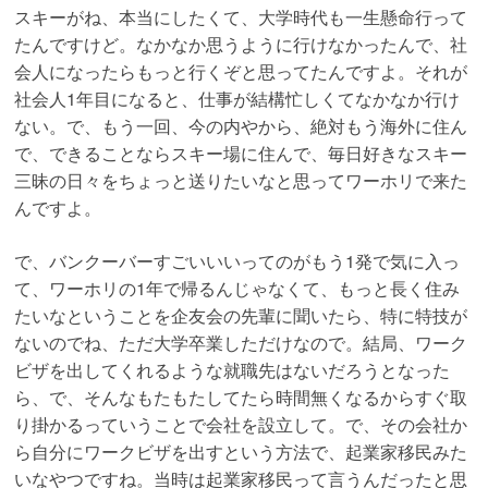
スキーがね、本当にしたくて、大学時代も一生懸命行って
たんですけど。なかなか思うように行けなかったんで、社
会人になったらもっと行くぞと思ってたんですよ。それが
社会人1年目になると、仕事が結構忙しくてなかなか行け
ない。で、もう一回、今の内やから、絶対もう海外に住ん
で、できることならスキー場に住んで、毎日好きなスキー
三昧の日々をちょっと送りたいなと思ってワーホリで来た
んですよ。
で、バンクーバーすごいいいってのがもう1発で気に入っ
て、ワーホリの1年で帰るんじゃなくて、もっと長く住み
たいなということを企友会の先輩に聞いたら、特に特技が
ないのでね、ただ大学卒業しただけなので。結局、ワーク
ビザを出してくれるような就職先はないだろうとなった
ら、で、そんなもたもたしてたら時間無くなるからすぐ取
り掛かるっていうことで会社を設立して。で、その会社か
ら自分にワークビザを出すという方法で、起業家移民みた
いなやつですね。当時は起業家移民って言うんだったと思