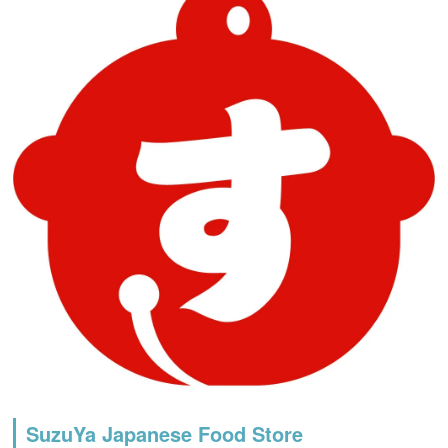
SuzuYa Japanese Food Store