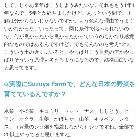
して、じゃあ来年はこうしようみたいな。それももう1年1
年なんで、5年とか経ちましたけど、あっという間で。正
解は分からないじゃないですか。もう色んな理由でうまく
いかなかった、いったって、同じ条件で比べられないの
で。何が良かったから良かったかっていうのもかなり感覚
的なものではあるんですけど。でもそんなのを考えつつ、
こういう土の近くにいると、やっぱりこう自然の何かやっ
ぱりそういう原理も考えるようになるので、結構面白いな
と思ってます。
実際にSuzuya Farmで、どんな日本の野菜を
Q.
育てているんですか？
水菜、小松菜、キュウリ、トマト、ナス、ししとう、ピー
マン、オクラ、生姜、かぼちゃ、山芋、キャベツ、レタ
ス、（背景のシソ畑を指差しながら）シソですね。全部で
20以上やってると思いますね。