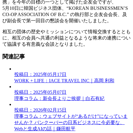
携」を今年の目標の一つとして掲げた企友会ですが、
5月10日に韓国ビジネス団体、“KOREAN BUSINESSMEN’S
CO-OP ASSOCIATION OF B.C.” の執行部と企友会会長、及
び副会長で第一回目の懇談会を開催いたしました。
相互の団体の歴史やミッションについて情報交換するととも
に、相互の会員へ共通の利益となるような将来の連携につい
て協議する有意義な会談となりました。
関連記事
投稿日：2025年05月17日
WORK + LIFE：IACE TRAVEL INC｜高岡 利和
投稿日：2025年05月07日
理事コラム：新会長よりご挨拶｜白石有紀
投稿日：2026年02月15日
理事コラム：ウェブサイトが“あるだけ”になっていま
せんか？ バンクーバーの日系ビジネスに今必要な、
Webと生成AIの話｜鎌田航平