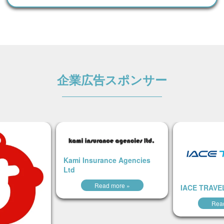
企業広告スポンサー
Kami Insurance Agencies
Ltd
Read more »
IACE TRAVE
Rea