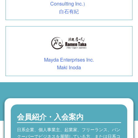
Consulting Inc.）
白石有紀
Mayda Enterprises Inc.
Maki Inoda
会員紹介・入会案内
日系企業、個人事業主、起業家、フリーランス、バン
クーバーでビジネスを展開している方、または日系コ