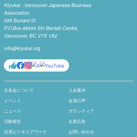
Kiyukai - Vancouver Japanese Business
Association
595 Burrard St.
P.O.Box.48494 Stn Bentall Centre,
Vancouver, BC V7X 1A2
info@kiyukai.org
企友会について
入会案内
イベント
会員の声
ニュース
ボランティア
活動報告
企業広告
日系ビジネスアワード
お問い合わせ