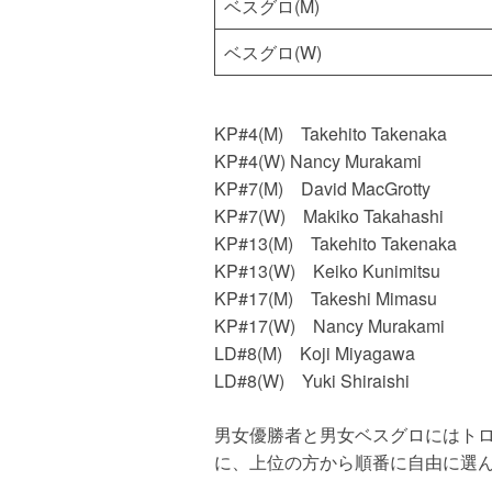
ベスグロ(M)
ベスグロ(W)
KP#4(M) Takehito Takenaka
KP#4(W) Nancy Murakami
KP#7(M) David MacGrotty
KP#7(W) Makiko Takahashi
KP#13(M) Takehito Takenaka
KP#13(W) Keiko Kunimitsu
KP#17(M) Takeshi Mimasu
KP#17(W) Nancy Murakami
LD#8(M) Koji Miyagawa
LD#8(W) Yuki Shiraishi
男女優勝者と男女ベスグロにはト
に、上位の方から順番に自由に選