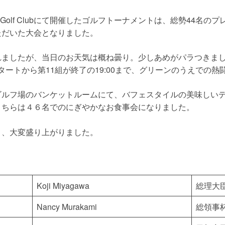
dens Golf Clubにて開催したゴルフトーナメントは、総勢44
ただいた大会となりました。
れましたが、当日のお天気は概ね曇り。少しあめがパラつきま
スタートから第11組が終了の19:00まで、グリーンのうえでの
ゴルフ場のバンケットルームにて、バフェスタイルの美味しい
こちらは４６名でのにぎやかなお食事会になりました。
り、大変盛り上がりました。
Koji Miyagawa
総理大
Nancy Murakami
総領事