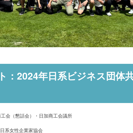
ト：2024年日系ビジネス団体
商工会（懇話会）・日加商工会議所
・日系女性企業家協会