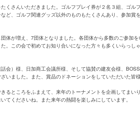
をたくさんいただきました。ゴルフプレイ券が２名３組、ゴル
子など、ゴルフ関連グッズ以外のものもたくさんあり、参加賞
ス団体が増え、7団体となりました。各団体から多数のご参加を
した。この会で初めてお知り合いになった方々も多くいらっし
話会）様、日加商工会議所様、そして協賛の建友会様、BOS
ございました。また、賞品のドネーションをしていただいた皆
できるところをふまえて、来年のトーナメントを企画してまい
おいてくださいね。また来年の熱闘を楽しみにしています。