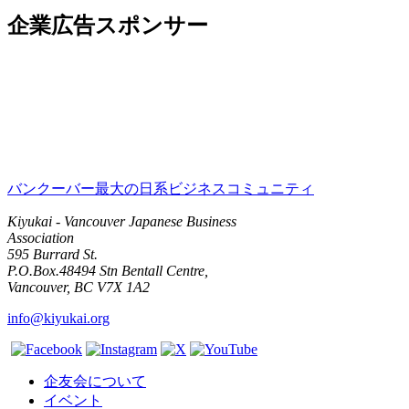
企業広告スポンサー
バンクーバー最大の日系ビジネスコミュニティ
Kiyukai - Vancouver Japanese Business
Association
595 Burrard St.
P.O.Box.48494 Stn Bentall Centre,
Vancouver, BC V7X 1A2
info@kiyukai.org
企友会について
イベント