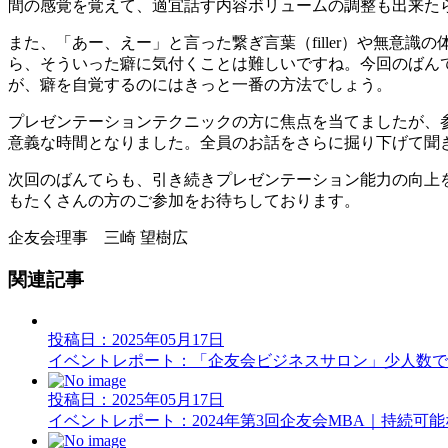
間の感覚を覚えて、適宜話す内容ボリュームの調整も出来た
また、「あー、えー」と言った繋ぎ言葉（filler）や無
ら、そういった癖に気付くことは難しいですね。今回のばん
が、癖を自覚するのにはきっと一番の方法でしょう。
プレゼンテーションテクニックの方に焦点を当てましたが、
意義な時間となりました。全員のお話をさらに掘り下げて聞
次回のばんてらも、引き続きプレゼンテーション能力の向上
もたくさんの方のご参加をお待ちしております。
企友会理事 三崎 望樹広
関連記事
投稿日：2025年05月17日
イベントレポート：「企友会ビジネスサロン」少人数で
投稿日：2025年05月17日
イベントレポート：2024年第3回企友会MBA｜持続可能な経