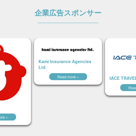
企業広告スポンサー
Kami Insurance Agencies
Ltd
Read more »
IACE TRAVE
Rea
re »