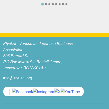
Kiyukai - Vancouver Japanese Business
Association
595 Burrard St.
P.O.Box.48494 Stn Bentall Centre,
Vancouver, BC V7X 1A2
info@kiyukai.org