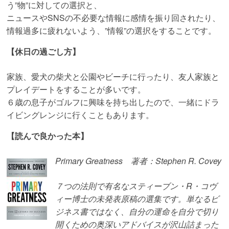
う”物”
に対しての選択と、
ニュースやSNSの不必要な情報に感情を振り回されたり、
情報過多に疲れないよう、”情報”の選択をすることです。
【休日の過ごし方】
家族、愛犬の柴犬と公園やビーチに行ったり、
友人家族と
プレイデートをすることが多いです。
６歳の息子がゴルフに興味を持ち出したので、
一緒にドラ
イビングレンジに行くこともあります。
【読んで良かった本】
Primary Greatness 著者：Stephen R. Covey
７つの法則で有名なスティーブン・R・コヴ
ィー博士の未発表原稿の選集です。単なるビ
ジネス書ではなく、自分の運命を自分で切り
開くための奥深いアドバイスが沢山詰まった