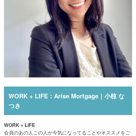
WORK + LIFE：Arise Mortgage｜小椋 な
つき
WORK + LIFE
会員のあの人この人が今気になってることやオススメをご